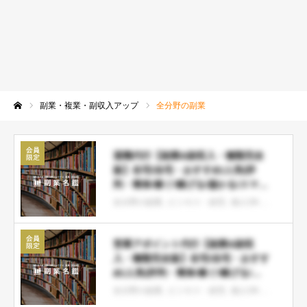
副業・複業・副収入アップ
全分野の副業
ホーム
退職代行【副業&副収入・種類完全
版】在宅/自宅・おすすめ/人気/評
判・簡単/稼ぐ/稼げる/儲かる/スマ
ホ・バイト・時給/女性/主婦/会社員
全分野の副業
ビジネス・経営
個人OK
法人OK
ラ
営業アポイント代行【副業&副収
入・種類完全版】在宅/自宅・おすす
め/人気/評判・簡単/稼ぐ/稼げる/儲
かる/スマホ・バイト・時給/女性/主
全分野の副業
ビジネス・経営
個人OK
インターネ
婦/会社員