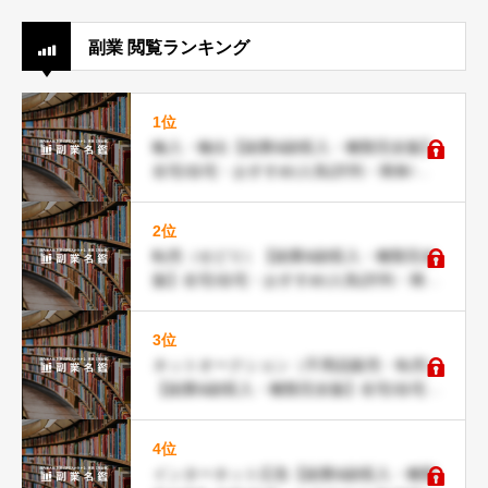
副業 閲覧ランキング
1位
輸入・輸出【副業&副収入・種類完全版】
在宅/自宅・おすすめ/人気/評判・簡単/稼
ぐ/稼げる/儲かる/スマホ・バイト/女性/主
婦/会社員
2位
転売（せどり）【副業&副収入・種類完全
版】在宅/自宅・おすすめ/人気/評判・簡
単/稼ぐ/稼げる/儲かる/スマホ・バイト/女
性/主婦/会社員
3位
ネットオークション（不用品販売・転売）
【副業&副収入・種類完全版】在宅/自宅・
おすすめ/人気/評判・簡単/稼ぐ/稼げる/儲
かる/スマホ・バイト/女性/主婦/会社員
4位
インターネット広告【副業&副収入・種類